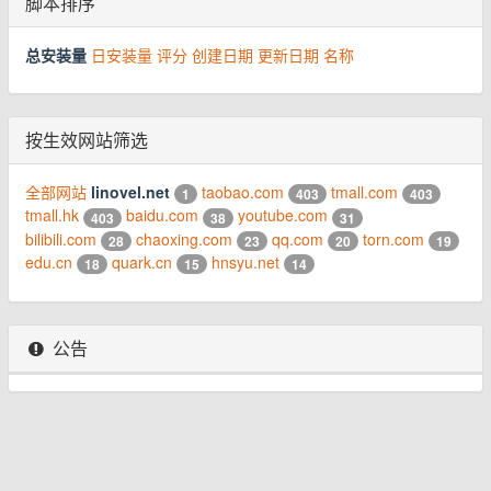
脚本排序
总安装量
日安装量
评分
创建日期
更新日期
名称
按生效网站筛选
全部网站
linovel.net
taobao.com
tmall.com
1
403
403
tmall.hk
baidu.com
youtube.com
403
38
31
bilibili.com
chaoxing.com
qq.com
torn.com
28
23
20
19
edu.cn
quark.cn
hnsyu.net
18
15
14
公告