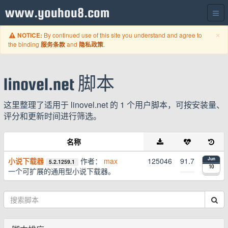
www.youhou8.com
C
×
By continued use of this site you understand and agree to
NOTICE:
the binding
and
.
服务条款
隐私政策
linovel.net 脚本
这里整理了适用于 linovel.net 的 1 个用户脚本，可按安装量、
评分和更新时间进行筛选。
名称
小说下载器
作者：
max
125046
91.7
Jun
5.2.1259.1
10
一个可扩展的通用型小说下载器。