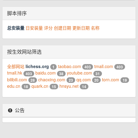
脚本排序
总安装量
日安装量
评分
创建日期
更新日期
名称
按生效网站筛选
全部网站
lichess.org
taobao.com
tmall.com
1
403
403
tmall.hk
baidu.com
youtube.com
403
38
31
bilibili.com
chaoxing.com
qq.com
torn.com
28
23
20
19
edu.cn
quark.cn
hnsyu.net
18
15
14
公告