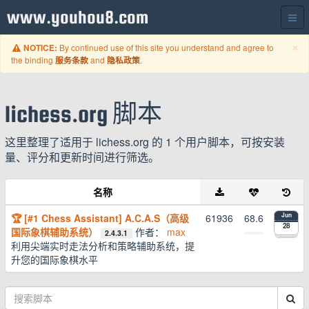
www.youhou8.com
C
×
By continued use of this site you understand and agree to
NOTICE:
the binding
and
.
服务条款
隐私政策
lichess.org 脚本
这里整理了适用于 lichess.org 的 1 个用户脚本，可按安装
量、评分和更新时间进行筛选。
名称
🏆 [#1 Chess Assistant] A.C.A.S（高级
61936
68.6
Jun
28
国际象棋辅助系统）
作者：
max
2.4.3.1
利用尖端实时走法分析和策略辅助系统，提
升您的国际象棋水平