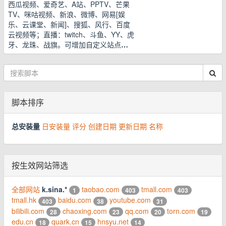
西瓜视频、爱奇艺、A站、PPTV、芒果
TV、咪咕视频、新浪、微博、网易[娱
乐、云课堂、新闻]、搜狐、风行、百度
云视频等；直播：twitch、斗鱼、YY、虎
牙、龙珠、战旗。可增加自定义站点
…
脚本排序
总安装量
日安装量
评分
创建日期
更新日期
名称
按生效网站筛选
全部网站
k.sina.*
taobao.com
tmall.com
1
403
403
tmall.hk
baidu.com
youtube.com
403
38
31
bilibili.com
chaoxing.com
qq.com
torn.com
28
23
20
19
edu.cn
quark.cn
hnsyu.net
18
15
14