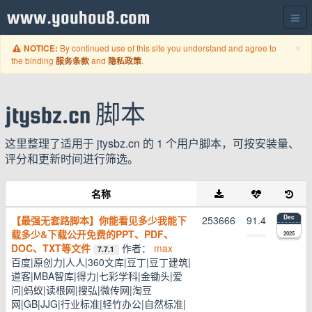
www.youhou8.com
C
×
By continued use of this site you understand and agree to
NOTICE:
the binding
and
.
服务条款
隐私政策
jtysbz.cn 脚本
这里整理了适用于 jtysbz.cn 的 1 个用户脚本，可按安装量、
评分和更新时间进行筛选。
名称
【最强无套路脚本】你能看见多少我能下
253666
91.4
Dec
载多少&下载公开免费的PPT、PDF、
2025
DOC、TXT等文件
作者：
max
7.7.1
百度|原创力|人人|360文库|豆丁|豆丁建筑|
道客|MBA智库|得力|七彩学科|金锄头|爱
问|蚂蚁|读根网|搜弘|微传网|淘豆
网|GB|JJG|行业标准|轻竹办公|自然标准|