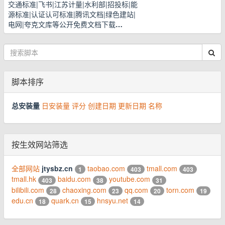
交通标准|飞书|江苏计量|水利部|招投标|能
源标准|认证认可标准|腾讯文档|绿色建站|
电网|夸克文库等公开免费文档下载
…
脚本排序
总安装量
日安装量
评分
创建日期
更新日期
名称
按生效网站筛选
全部网站
jtysbz.cn
taobao.com
tmall.com
1
403
403
tmall.hk
baidu.com
youtube.com
403
38
31
bilibili.com
chaoxing.com
qq.com
torn.com
28
23
20
19
edu.cn
quark.cn
hnsyu.net
18
15
14