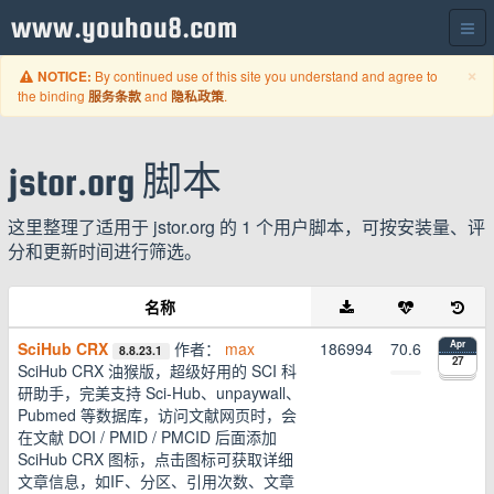
www.youhou8.com
C
×
By continued use of this site you understand and agree to
NOTICE:
the binding
and
.
服务条款
隐私政策
jstor.org 脚本
这里整理了适用于 jstor.org 的 1 个用户脚本，可按安装量、评
分和更新时间进行筛选。
名称
SciHub CRX
作者：
max
186994
70.6
Apr
8.8.23.1
27
SciHub CRX 油猴版，超级好用的 SCI 科
研助手，完美支持 Sci-Hub、unpaywall、
Pubmed 等数据库，访问文献网页时，会
在文献 DOI / PMID / PMCID 后面添加
SciHub CRX 图标，点击图标可获取详细
文章信息，如IF、分区、引用次数、文章