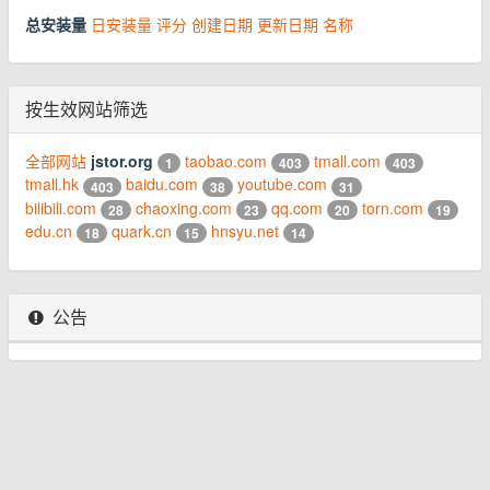
总安装量
日安装量
评分
创建日期
更新日期
名称
按生效网站筛选
全部网站
jstor.org
taobao.com
tmall.com
1
403
403
tmall.hk
baidu.com
youtube.com
403
38
31
bilibili.com
chaoxing.com
qq.com
torn.com
28
23
20
19
edu.cn
quark.cn
hnsyu.net
18
15
14
公告
© 2026 www.youhou8.com