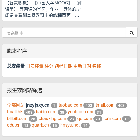
【智慧职教】 【中国大学MOOC】 【雨
课堂】 等网课的学习，作业。具体的功
能请查看脚本悬浮窗中的教程页面。
…
脚本排序
总安装量
日安装量
评分
创建日期
更新日期
名称
按生效网站筛选
全部网站
jnzyjsxy.cn
taobao.com
tmall.com
1
403
403
tmall.hk
baidu.com
youtube.com
403
38
31
bilibili.com
chaoxing.com
qq.com
torn.com
28
23
20
19
edu.cn
quark.cn
hnsyu.net
18
15
14