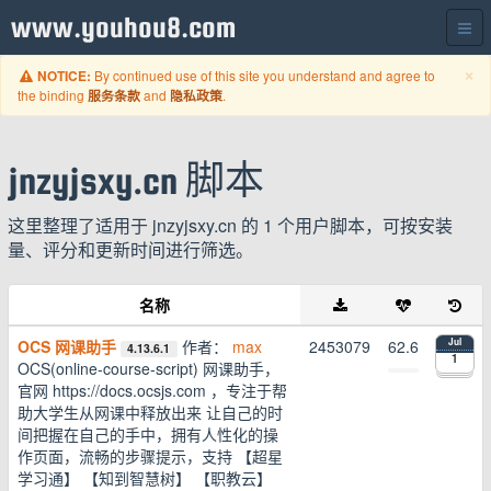
www.youhou8.com
C
×
By continued use of this site you understand and agree to
NOTICE:
the binding
and
.
服务条款
隐私政策
jnzyjsxy.cn 脚本
这里整理了适用于 jnzyjsxy.cn 的 1 个用户脚本，可按安装
量、评分和更新时间进行筛选。
名称
OCS 网课助手
作者：
max
2453079
62.6
Jul
4.13.6.1
1
OCS(online-course-script) 网课助手，
官网 https://docs.ocsjs.com ，专注于帮
助大学生从网课中释放出来 让自己的时
间把握在自己的手中，拥有人性化的操
作页面，流畅的步骤提示，支持 【超星
学习通】 【知到智慧树】 【职教云】