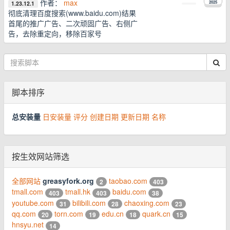
作者：
max
2025
1.23.12.1
彻底清理百度搜索(www.baidu.com)结果
首尾的推广广告、二次顽固广告、右侧广
告，去除重定向，移除百家号
脚本排序
总安装量
日安装量
评分
创建日期
更新日期
名称
按生效网站筛选
全部网站
greasyfork.org
taobao.com
2
403
tmall.com
tmall.hk
baidu.com
403
403
38
youtube.com
bilibili.com
chaoxing.com
31
28
23
qq.com
torn.com
edu.cn
quark.cn
20
19
18
15
hnsyu.net
14