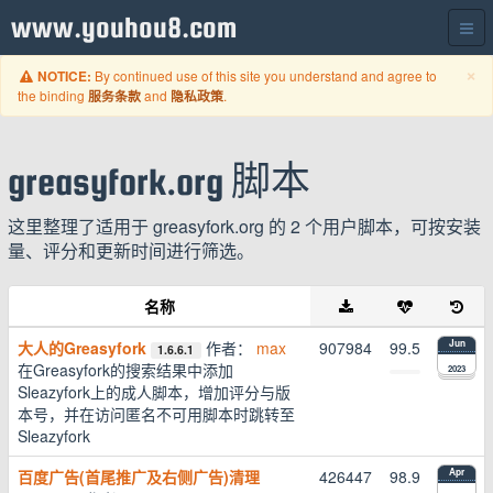
www.youhou8.com
C
×
By continued use of this site you understand and agree to
NOTICE:
the binding
and
.
服务条款
隐私政策
greasyfork.org 脚本
这里整理了适用于 greasyfork.org 的 2 个用户脚本，可按安装
量、评分和更新时间进行筛选。
名称
大人的Greasyfork
作者：
max
907984
99.5
Jun
1.6.6.1
在Greasyfork的搜索结果中添加
2023
Sleazyfork上的成人脚本，增加评分与版
本号，并在访问匿名不可用脚本时跳转至
Sleazyfork
百度广告(首尾推广及右侧广告)清理
426447
98.9
Apr