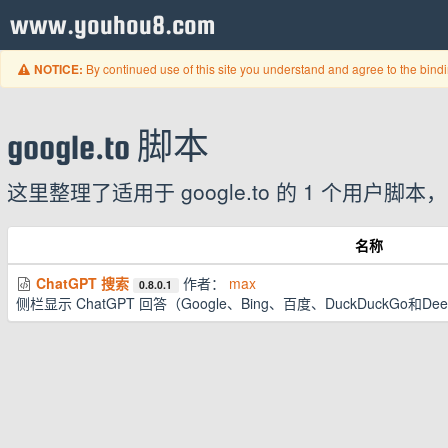
www.youhou8.com
By continued use of this site you understand and agree to the bind
NOTICE:
google.to 脚本
这里整理了适用于 google.to 的 1 个用
名称
ChatGPT 搜索
作者：
max
0.8.0.1
侧栏显示 ChatGPT 回答（Google、Bing、百度、DuckDuckGo和De