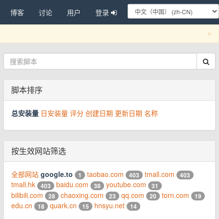
博客
讨论
用户
登录
C
×
脚本排序
总安装量
日安装量
评分
创建日期
更新日期
名称
按生效网站筛选
全部网站
google.to
taobao.com
tmall.com
1
403
403
tmall.hk
baidu.com
youtube.com
403
38
31
bilibili.com
chaoxing.com
qq.com
torn.com
28
23
20
19
edu.cn
quark.cn
hnsyu.net
18
15
14