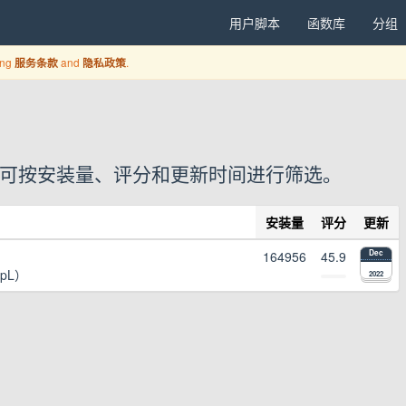
用户脚本
函数库
分组
ing
and
.
服务条款
隐私政策
户脚本，可按安装量、评分和更新时间进行筛选。
安装量
评分
更新
164956
45.9
Dec
epL）
2022