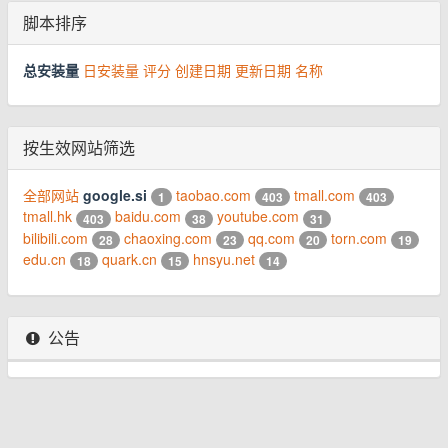
脚本排序
总安装量
日安装量
评分
创建日期
更新日期
名称
按生效网站筛选
全部网站
google.si
taobao.com
tmall.com
1
403
403
tmall.hk
baidu.com
youtube.com
403
38
31
bilibili.com
chaoxing.com
qq.com
torn.com
28
23
20
19
edu.cn
quark.cn
hnsyu.net
18
15
14
公告