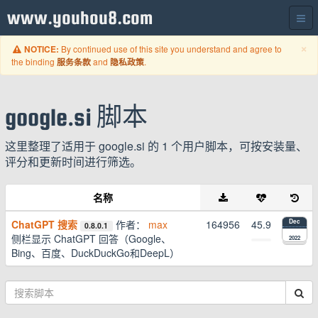
www.youhou8.com
C
×
By continued use of this site you understand and agree to
NOTICE:
the binding
and
.
服务条款
隐私政策
google.si 脚本
这里整理了适用于 google.si 的 1 个用户脚本，可按安装量、
评分和更新时间进行筛选。
名称
ChatGPT 搜索
作者：
max
164956
45.9
Dec
0.8.0.1
侧栏显示 ChatGPT 回答（Google、
2022
Bing、百度、DuckDuckGo和DeepL）