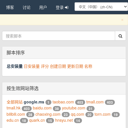
博客
讨论
用户
登录
C
×
脚本排序
总安装量
日安装量
评分
创建日期
更新日期
名称
按生效网站筛选
全部网站
google.ms
taobao.com
tmall.com
1
403
403
tmall.hk
baidu.com
youtube.com
403
38
31
bilibili.com
chaoxing.com
qq.com
torn.com
28
23
20
19
edu.cn
quark.cn
hnsyu.net
18
15
14