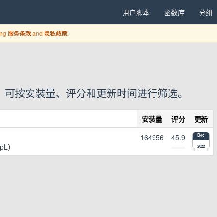
用户脚本
函数库
分组
ing
and
.
服务条款
隐私政策
户脚本，可按安装量、评分和更新时间进行筛选。
安装量
评分
更新
164956
45.9
Dec
epL）
2022