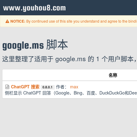
www.youhou8.com
By continued use of this site you understand and agree to the bind
NOTICE:
google.ms 脚本
这里整理了适用于 google.ms 的 1 个用
名称
ChatGPT 搜索
作者：
max
0.8.0.1
侧栏显示 ChatGPT 回答（Google、Bing、百度、DuckDuckGo和De