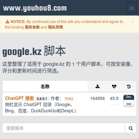
www.youhou8.com
C
×
By continued use of this site you understand and agree to
NOTICE:
the binding
and
.
服务条款
隐私政策
google.kz 脚本
这里整理了适用于 google.kz 的 1 个用户脚本，可按安装量、
评分和更新时间进行筛选。
名称
ChatGPT 搜索
作者：
max
164956
45.9
Dec
0.8.0.1
侧栏显示 ChatGPT 回答（Google、
2022
Bing、百度、DuckDuckGo和DeepL）