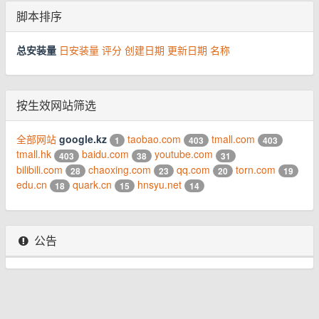
脚本排序
总安装量
日安装量
评分
创建日期
更新日期
名称
按生效网站筛选
全部网站
google.kz
taobao.com
tmall.com
1
403
403
tmall.hk
baidu.com
youtube.com
403
38
31
bilibili.com
chaoxing.com
qq.com
torn.com
28
23
20
19
edu.cn
quark.cn
hnsyu.net
18
15
14
公告