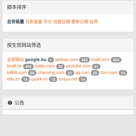
脚本排序
总安装量
日安装量
评分
创建日期
更新日期
名称
按生效网站筛选
全部网站
google.hu
taobao.com
tmall.com
1
403
403
tmall.hk
baidu.com
youtube.com
403
38
31
bilibili.com
chaoxing.com
qq.com
torn.com
28
23
20
19
edu.cn
quark.cn
hnsyu.net
18
15
14
公告