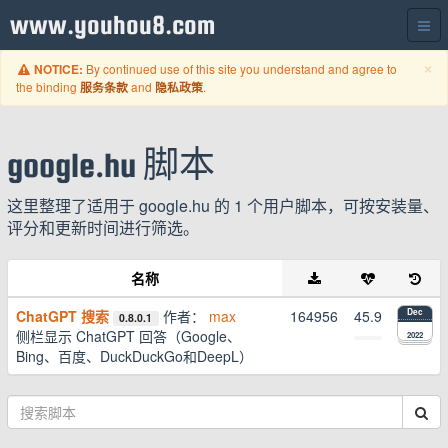
www.youhou8.com
C
×
By continued use of this site you understand and agree to
NOTICE:
the binding
and
.
服务条款
隐私政策
google.hu 脚本
这里整理了适用于 google.hu 的 1 个用户脚本，可按安装量、
评分和更新时间进行筛选。
名称
ChatGPT 搜索
作者：
max
164956
45.9
Dec
0.8.0.1
侧栏显示 ChatGPT 回答（Google、
2022
Bing、百度、DuckDuckGo和DeepL）