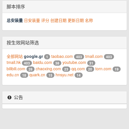
脚本排序
总安装量
日安装量
评分
创建日期
更新日期
名称
按生效网站筛选
全部网站
google.gr
taobao.com
tmall.com
1
403
403
tmall.hk
baidu.com
youtube.com
403
38
31
bilibili.com
chaoxing.com
qq.com
torn.com
28
23
20
19
edu.cn
quark.cn
hnsyu.net
18
15
14
公告