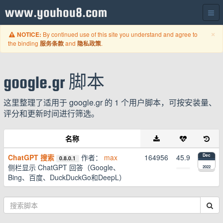
www.youhou8.com
C
×
By continued use of this site you understand and agree to
NOTICE:
the binding
and
.
服务条款
隐私政策
google.gr 脚本
这里整理了适用于 google.gr 的 1 个用户脚本，可按安装量、
评分和更新时间进行筛选。
名称
ChatGPT 搜索
作者：
max
164956
45.9
Dec
0.8.0.1
侧栏显示 ChatGPT 回答（Google、
2022
Bing、百度、DuckDuckGo和DeepL）