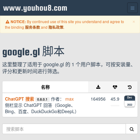
www.youhou8.com
C
×
By continued use of this site you understand and agree to
NOTICE:
the binding
and
.
服务条款
隐私政策
google.gl 脚本
这里整理了适用于 google.gl 的 1 个用户脚本，可按安装量、
评分和更新时间进行筛选。
名称
ChatGPT 搜索
作者：
max
164956
45.9
Dec
0.8.0.1
侧栏显示 ChatGPT 回答（Google、
2022
Bing、百度、DuckDuckGo和DeepL）