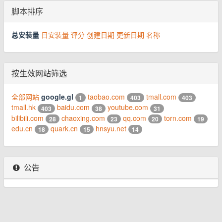
脚本排序
总安装量
日安装量
评分
创建日期
更新日期
名称
按生效网站筛选
全部网站
google.gl
taobao.com
tmall.com
1
403
403
tmall.hk
baidu.com
youtube.com
403
38
31
bilibili.com
chaoxing.com
qq.com
torn.com
28
23
20
19
edu.cn
quark.cn
hnsyu.net
18
15
14
公告