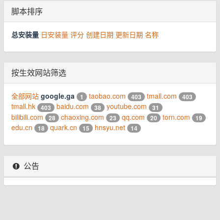
脚本排序
总安装量
日安装量
评分
创建日期
更新日期
名称
按生效网站筛选
全部网站
google.ga
taobao.com
tmall.com
1
403
403
tmall.hk
baidu.com
youtube.com
403
38
31
bilibili.com
chaoxing.com
qq.com
torn.com
28
23
20
19
edu.cn
quark.cn
hnsyu.net
18
15
14
公告