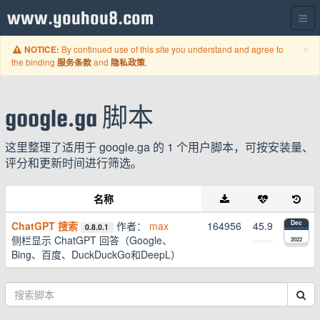
www.youhou8.com
C
×
By continued use of this site you understand and agree to
NOTICE:
the binding
and
.
服务条款
隐私政策
google.ga 脚本
这里整理了适用于 google.ga 的 1 个用户脚本，可按安装量、
评分和更新时间进行筛选。
名称
ChatGPT 搜索
作者：
max
164956
45.9
Dec
0.8.0.1
侧栏显示 ChatGPT 回答（Google、
2022
Bing、百度、DuckDuckGo和DeepL）