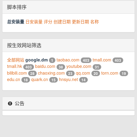
脚本排序
总安装量
日安装量
评分
创建日期
更新日期
名称
按生效网站筛选
全部网站
google.dm
taobao.com
tmall.com
1
403
403
tmall.hk
baidu.com
youtube.com
403
38
31
bilibili.com
chaoxing.com
qq.com
torn.com
28
23
20
19
edu.cn
quark.cn
hnsyu.net
18
15
14
公告