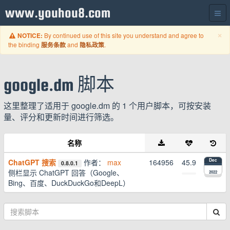
www.youhou8.com
C
×
By continued use of this site you understand and agree to
NOTICE:
the binding
and
.
服务条款
隐私政策
google.dm 脚本
这里整理了适用于 google.dm 的 1 个用户脚本，可按安装
量、评分和更新时间进行筛选。
名称
ChatGPT 搜索
作者：
max
164956
45.9
Dec
0.8.0.1
侧栏显示 ChatGPT 回答（Google、
2022
Bing、百度、DuckDuckGo和DeepL）