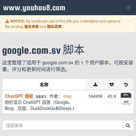
www.youhou8.com
C
×
By continued use of this site you understand and agree to
NOTICE:
the binding
and
.
服务条款
隐私政策
google.com.sv 脚本
这里整理了适用于 google.com.sv 的 1 个用户脚本，可按安装
量、评分和更新时间进行筛选。
名称
ChatGPT 搜索
作者：
max
164956
45.9
Dec
0.8.0.1
侧栏显示 ChatGPT 回答（Google、
2022
Bing、百度、DuckDuckGo和DeepL）