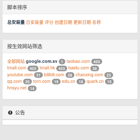
脚本排序
总安装量
日安装量
评分
创建日期
更新日期
名称
按生效网站筛选
全部网站
google.com.sv
taobao.com
1
403
tmall.com
tmall.hk
baidu.com
403
403
38
youtube.com
bilibili.com
chaoxing.com
31
28
23
qq.com
torn.com
edu.cn
quark.cn
20
19
18
15
hnsyu.net
14
公告