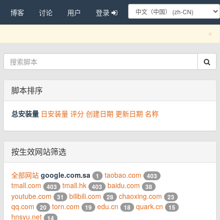
博客
讨论
用户
登录
C
×
脚本排序
总安装量
日安装量
评分
创建日期
更新日期
名称
按生效网站筛选
全部网站
google.com.sa
taobao.com
1
403
tmall.com
tmall.hk
baidu.com
403
403
38
youtube.com
bilibili.com
chaoxing.com
31
28
23
qq.com
torn.com
edu.cn
quark.cn
20
19
18
15
hnsyu.net
14