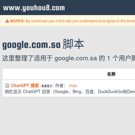
www.youhou8.com
By continued use of this site you understand and agree to the bind
NOTICE:
google.com.sa 脚本
这里整理了适用于 google.com.sa 的 
名称
ChatGPT 搜索
作者：
max
0.8.0.1
侧栏显示 ChatGPT 回答（Google、Bing、百度、DuckDuckGo和De