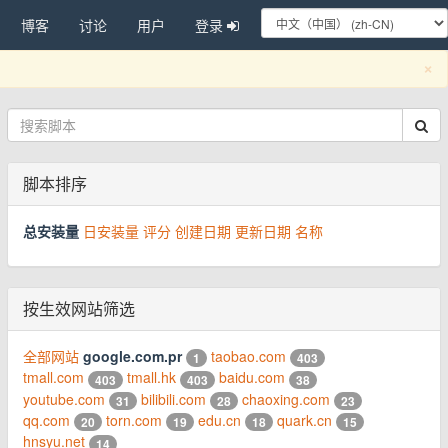
博客
讨论
用户
登录
C
×
脚本排序
总安装量
日安装量
评分
创建日期
更新日期
名称
按生效网站筛选
全部网站
google.com.pr
taobao.com
1
403
tmall.com
tmall.hk
baidu.com
403
403
38
youtube.com
bilibili.com
chaoxing.com
31
28
23
qq.com
torn.com
edu.cn
quark.cn
20
19
18
15
hnsyu.net
14