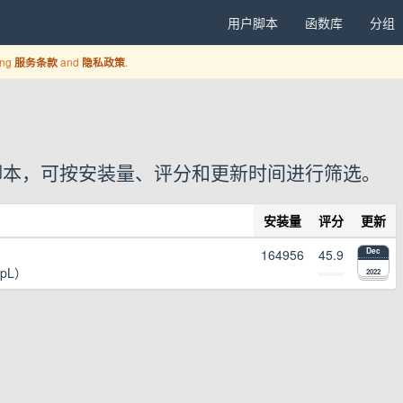
用户脚本
函数库
分组
ing
and
.
服务条款
隐私政策
 个用户脚本，可按安装量、评分和更新时间进行筛选。
安装量
评分
更新
164956
45.9
Dec
epL）
2022