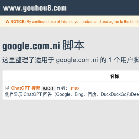
www.youhou8.com
By continued use of this site you understand and agree to the bind
NOTICE:
google.com.ni 脚本
这里整理了适用于 google.com.ni 的 1
名称
ChatGPT 搜索
作者：
max
0.8.0.1
侧栏显示 ChatGPT 回答（Google、Bing、百度、DuckDuckGo和De