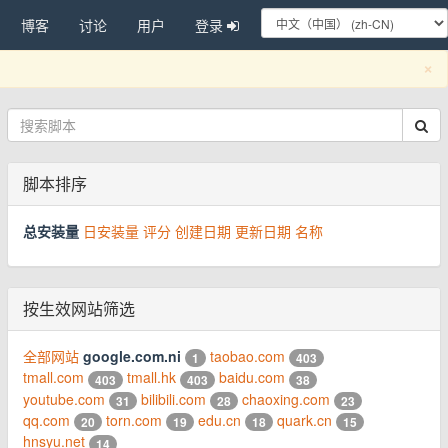
博客
讨论
用户
登录
C
×
脚本排序
总安装量
日安装量
评分
创建日期
更新日期
名称
按生效网站筛选
全部网站
google.com.ni
taobao.com
1
403
tmall.com
tmall.hk
baidu.com
403
403
38
youtube.com
bilibili.com
chaoxing.com
31
28
23
qq.com
torn.com
edu.cn
quark.cn
20
19
18
15
hnsyu.net
14