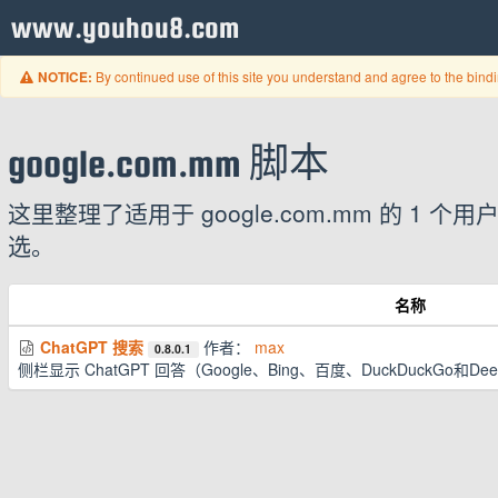
www.youhou8.com
By continued use of this site you understand and agree to the bind
NOTICE:
google.com.mm 脚本
这里整理了适用于 google.com.mm 的 
选。
名称
ChatGPT 搜索
作者：
max
0.8.0.1
侧栏显示 ChatGPT 回答（Google、Bing、百度、DuckDuckGo和De