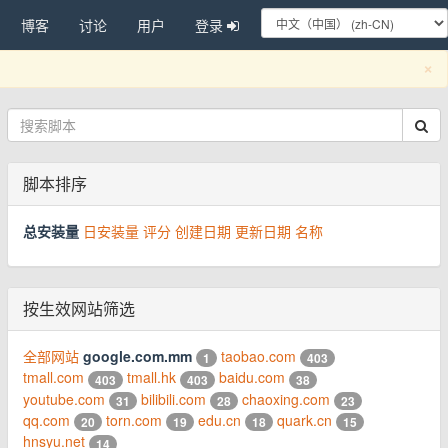
博客
讨论
用户
登录
C
×
脚本排序
总安装量
日安装量
评分
创建日期
更新日期
名称
按生效网站筛选
全部网站
google.com.mm
taobao.com
1
403
tmall.com
tmall.hk
baidu.com
403
403
38
youtube.com
bilibili.com
chaoxing.com
31
28
23
qq.com
torn.com
edu.cn
quark.cn
20
19
18
15
hnsyu.net
14