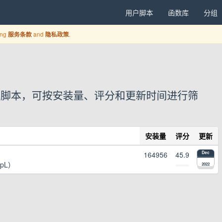
用户脚本
函数库
分组
ing
and
.
服务条款
隐私政策
1 个用户脚本，可按安装量、评分和更新时间进行筛
安装量
评分
更新
164956
45.9
Dec
epL）
2022