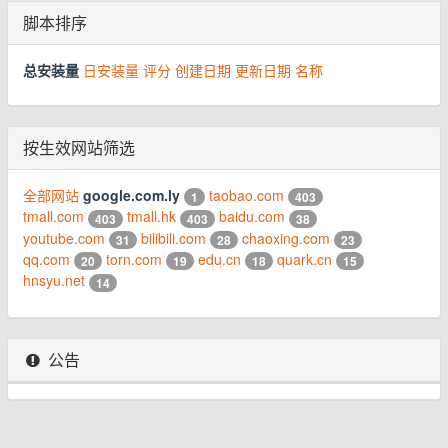
脚本排序
总安装量
日安装量
评分
创建日期
更新日期
名称
按生效网站筛选
全部网站
google.com.ly
taobao.com
1
403
tmall.com
tmall.hk
baidu.com
403
403
38
youtube.com
bilibili.com
chaoxing.com
31
28
23
qq.com
torn.com
edu.cn
quark.cn
20
19
18
15
hnsyu.net
14
公告