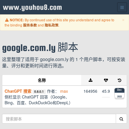
www.youhou8.com
C
×
By continued use of this site you understand and agree to
NOTICE:
the binding
and
.
服务条款
隐私政策
google.com.ly 脚本
这里整理了适用于 google.com.ly 的 1 个用户脚本，可按安装
量、评分和更新时间进行筛选。
名称
ChatGPT 搜索
作者：
max
164956
45.9
Dec
0.8.0.1
侧栏显示 ChatGPT 回答（Google、
2022
Bing、百度、DuckDuckGo和DeepL）