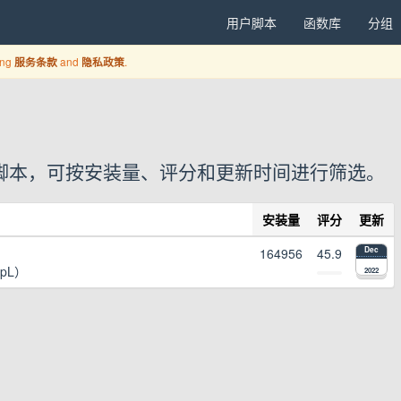
用户脚本
函数库
分组
ing
and
.
服务条款
隐私政策
1 个用户脚本，可按安装量、评分和更新时间进行筛选。
安装量
评分
更新
164956
45.9
Dec
epL）
2022