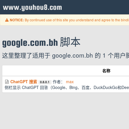
www.youhou8.com
By continued use of this site you understand and agree to the bind
NOTICE:
google.com.bh 脚本
这里整理了适用于 google.com.bh 的 
名称
ChatGPT 搜索
作者：
max
0.8.0.1
侧栏显示 ChatGPT 回答（Google、Bing、百度、DuckDuckGo和De