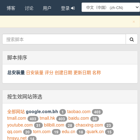
博客
讨论
用户
登录
C
×
脚本排序
总安装量
日安装量
评分
创建日期
更新日期
名称
按生效网站筛选
全部网站
google.com.bh
taobao.com
1
403
tmall.com
tmall.hk
baidu.com
403
403
38
youtube.com
bilibili.com
chaoxing.com
31
28
23
qq.com
torn.com
edu.cn
quark.cn
20
19
18
15
hnsyu.net
14