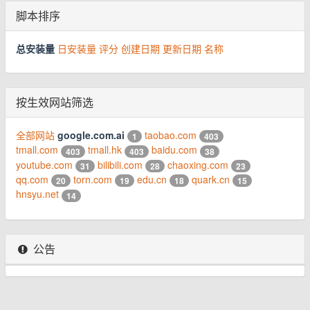
脚本排序
总安装量
日安装量
评分
创建日期
更新日期
名称
按生效网站筛选
全部网站
google.com.ai
taobao.com
1
403
tmall.com
tmall.hk
baidu.com
403
403
38
youtube.com
bilibili.com
chaoxing.com
31
28
23
qq.com
torn.com
edu.cn
quark.cn
20
19
18
15
hnsyu.net
14
公告