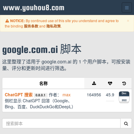
www.youhou8.com
C
×
By continued use of this site you understand and agree to
NOTICE:
the binding
and
.
服务条款
隐私政策
google.com.ai 脚本
这里整理了适用于 google.com.ai 的 1 个用户脚本，可按安装
量、评分和更新时间进行筛选。
名称
ChatGPT 搜索
作者：
max
164956
45.9
Dec
0.8.0.1
侧栏显示 ChatGPT 回答（Google、
2022
Bing、百度、DuckDuckGo和DeepL）