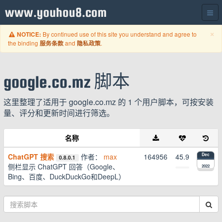
www.youhou8.com
C
×
By continued use of this site you understand and agree to
NOTICE:
the binding
and
.
服务条款
隐私政策
google.co.mz 脚本
这里整理了适用于 google.co.mz 的 1 个用户脚本，可按安装
量、评分和更新时间进行筛选。
名称
ChatGPT 搜索
作者：
max
164956
45.9
Dec
0.8.0.1
侧栏显示 ChatGPT 回答（Google、
2022
Bing、百度、DuckDuckGo和DeepL）