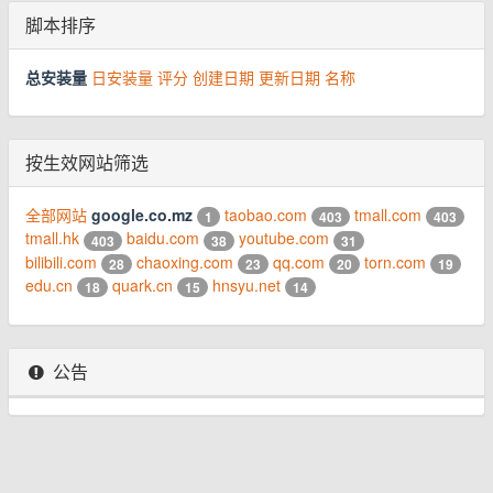
脚本排序
总安装量
日安装量
评分
创建日期
更新日期
名称
按生效网站筛选
全部网站
google.co.mz
taobao.com
tmall.com
1
403
403
tmall.hk
baidu.com
youtube.com
403
38
31
bilibili.com
chaoxing.com
qq.com
torn.com
28
23
20
19
edu.cn
quark.cn
hnsyu.net
18
15
14
公告