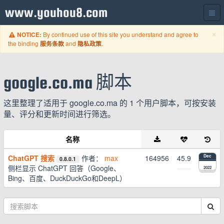
www.youhou8.com
C
×
By continued use of this site you understand and agree to
NOTICE:
the binding
and
.
服务条款
隐私政策
google.co.ma 脚本
这里整理了适用于 google.co.ma 的 1 个用户脚本，可按安装
量、评分和更新时间进行筛选。
名称
ChatGPT 搜索
作者：
max
164956
45.9
Dec
0.8.0.1
侧栏显示 ChatGPT 回答（Google、
2022
Bing、百度、DuckDuckGo和DeepL）