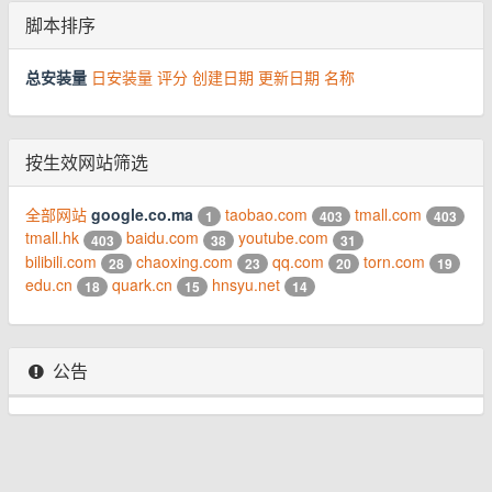
脚本排序
总安装量
日安装量
评分
创建日期
更新日期
名称
按生效网站筛选
全部网站
google.co.ma
taobao.com
tmall.com
1
403
403
tmall.hk
baidu.com
youtube.com
403
38
31
bilibili.com
chaoxing.com
qq.com
torn.com
28
23
20
19
edu.cn
quark.cn
hnsyu.net
18
15
14
公告