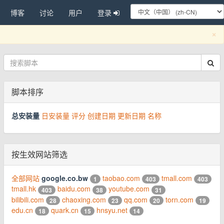
博客
讨论
用户
登录
C
×
脚本排序
总安装量
日安装量
评分
创建日期
更新日期
名称
按生效网站筛选
全部网站
google.co.bw
taobao.com
tmall.com
1
403
403
tmall.hk
baidu.com
youtube.com
403
38
31
bilibili.com
chaoxing.com
qq.com
torn.com
28
23
20
19
edu.cn
quark.cn
hnsyu.net
18
15
14