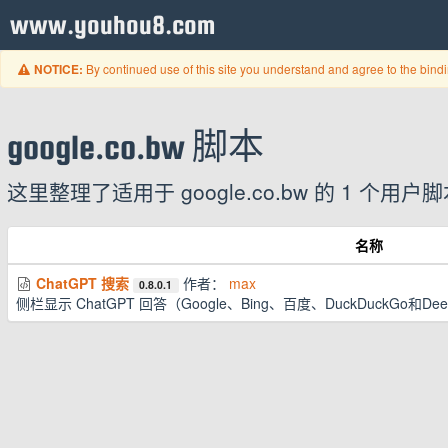
www.youhou8.com
By continued use of this site you understand and agree to the bind
NOTICE:
google.co.bw 脚本
这里整理了适用于 google.co.bw 的 1
名称
ChatGPT 搜索
作者：
max
0.8.0.1
侧栏显示 ChatGPT 回答（Google、Bing、百度、DuckDuckGo和De