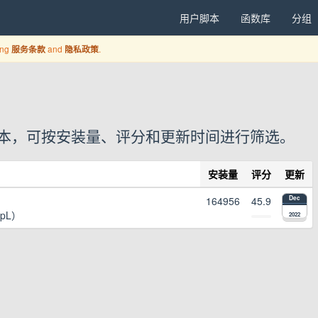
用户脚本
函数库
分组
ing
and
.
服务条款
隐私政策
 个用户脚本，可按安装量、评分和更新时间进行筛选。
安装量
评分
更新
164956
45.9
Dec
epL）
2022