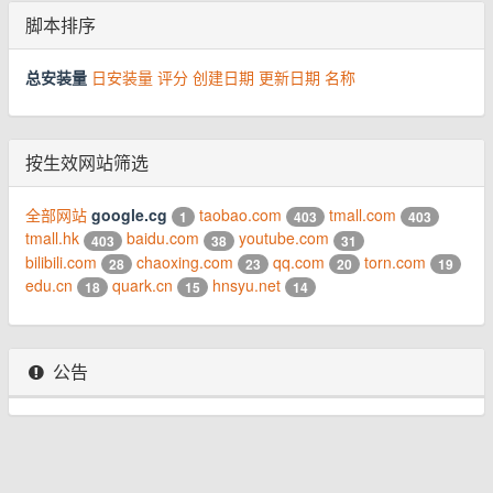
脚本排序
总安装量
日安装量
评分
创建日期
更新日期
名称
按生效网站筛选
全部网站
google.cg
taobao.com
tmall.com
1
403
403
tmall.hk
baidu.com
youtube.com
403
38
31
bilibili.com
chaoxing.com
qq.com
torn.com
28
23
20
19
edu.cn
quark.cn
hnsyu.net
18
15
14
公告