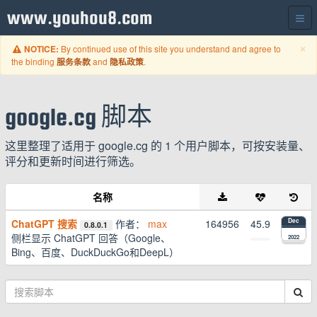
www.youhou8.com
C
×
By continued use of this site you understand and agree to
NOTICE:
the binding
and
.
服务条款
隐私政策
google.cg 脚本
这里整理了适用于 google.cg 的 1 个用户脚本，可按安装量、
评分和更新时间进行筛选。
名称
ChatGPT 搜索
作者：
max
164956
45.9
Dec
0.8.0.1
侧栏显示 ChatGPT 回答（Google、
2022
Bing、百度、DuckDuckGo和DeepL）