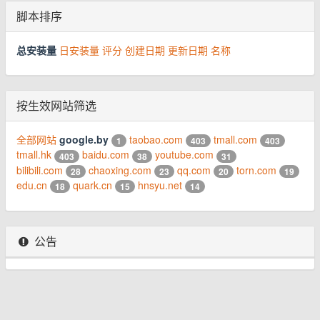
脚本排序
总安装量
日安装量
评分
创建日期
更新日期
名称
按生效网站筛选
全部网站
google.by
taobao.com
tmall.com
1
403
403
tmall.hk
baidu.com
youtube.com
403
38
31
bilibili.com
chaoxing.com
qq.com
torn.com
28
23
20
19
edu.cn
quark.cn
hnsyu.net
18
15
14
公告