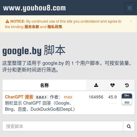
www.youhou8.com
C
×
By continued use of this site you understand and agree to
NOTICE:
the binding
and
.
服务条款
隐私政策
google.by 脚本
这里整理了适用于 google.by 的 1 个用户脚本，可按安装量、
评分和更新时间进行筛选。
名称
ChatGPT 搜索
作者：
max
164956
45.9
Dec
0.8.0.1
侧栏显示 ChatGPT 回答（Google、
2022
Bing、百度、DuckDuckGo和DeepL）