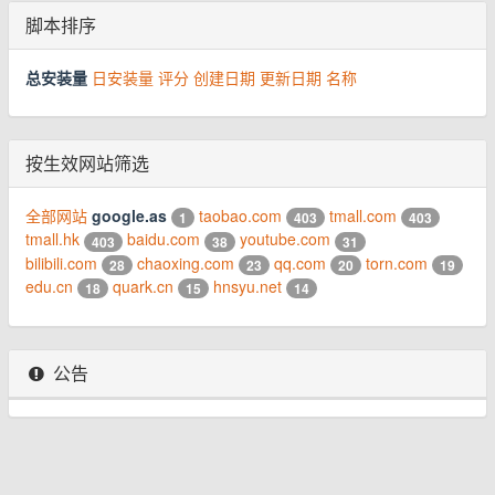
脚本排序
总安装量
日安装量
评分
创建日期
更新日期
名称
按生效网站筛选
全部网站
google.as
taobao.com
tmall.com
1
403
403
tmall.hk
baidu.com
youtube.com
403
38
31
bilibili.com
chaoxing.com
qq.com
torn.com
28
23
20
19
edu.cn
quark.cn
hnsyu.net
18
15
14
公告