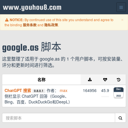
www.youhou8.com
C
×
By continued use of this site you understand and agree to
NOTICE:
the binding
and
.
服务条款
隐私政策
google.as 脚本
这里整理了适用于 google.as 的 1 个用户脚本，可按安装量、
评分和更新时间进行筛选。
名称
ChatGPT 搜索
作者：
max
164956
45.9
Dec
0.8.0.1
侧栏显示 ChatGPT 回答（Google、
2022
Bing、百度、DuckDuckGo和DeepL）