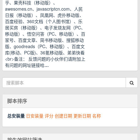
乎、果壳科技（移动版）、
awesomes.cn、javascriptcn.com、人民
日报（移动版）、凤凰网、虎扑移动版、
百度经验、360文档（个人图书馆）、乐
居买房（移动版）、电子发烧友网（PC、
移动版）、悟空问答（PC、移动版）、百
家号、百度文章、简书移动版、搜狐移动
版、goodreads（PC、移动版）、百度文
库(移动、PC版)、36氪移动版、弟弟快看
<br>备注： 反馈问题的小伙伴们请附加上
有问题的网址链接哈
…
脚本排序
总安装量
日安装量
评分
创建日期
更新日期
名称
按生效网站筛选