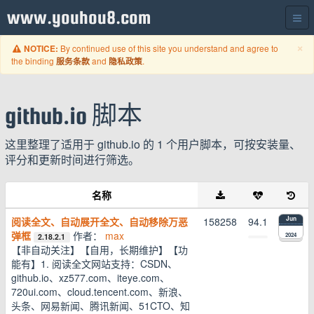
www.youhou8.com
C
×
By continued use of this site you understand and agree to
NOTICE:
the binding
and
.
服务条款
隐私政策
github.io 脚本
这里整理了适用于 github.io 的 1 个用户脚本，可按安装量、
评分和更新时间进行筛选。
名称
阅读全文、自动展开全文、自动移除万恶
158258
94.1
Jun
弹框
作者：
max
2024
2.18.2.1
【非自动关注】【自用，长期维护】【功
能有】1. 阅读全文网站支持：CSDN、
github.io、xz577.com、iteye.com、
720ui.com、cloud.tencent.com、新浪、
头条、网易新闻、腾讯新闻、51CTO、知