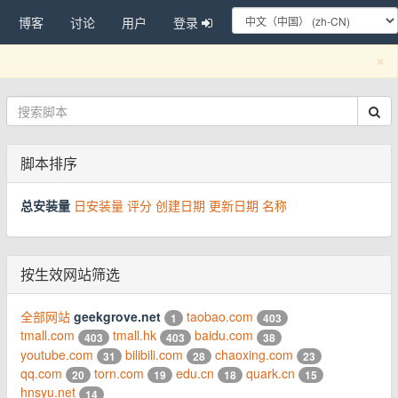
博客
讨论
用户
登录
C
×
脚本排序
总安装量
日安装量
评分
创建日期
更新日期
名称
按生效网站筛选
全部网站
geekgrove.net
taobao.com
1
403
tmall.com
tmall.hk
baidu.com
403
403
38
youtube.com
bilibili.com
chaoxing.com
31
28
23
qq.com
torn.com
edu.cn
quark.cn
20
19
18
15
hnsyu.net
14