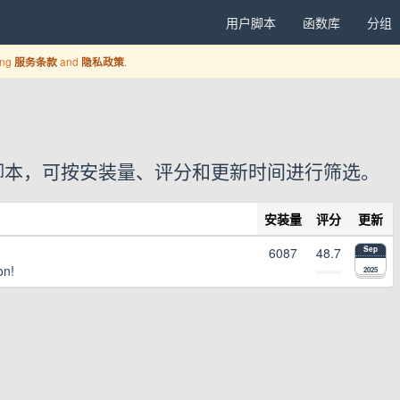
用户脚本
函数库
分组
ing
and
.
服务条款
隐私政策
1 个用户脚本，可按安装量、评分和更新时间进行筛选。
安装量
评分
更新
6087
48.7
Sep
on!
2025