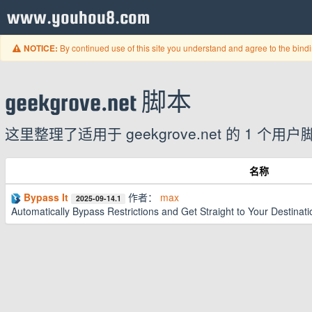
www.youhou8.com
By continued use of this site you understand and agree to the bind
NOTICE:
geekgrove.net 脚本
这里整理了适用于 geekgrove.net 的 
名称
Bypass It
作者：
max
2025-09-14.1
Automatically Bypass Restrictions and Get Straight to Your Destinati