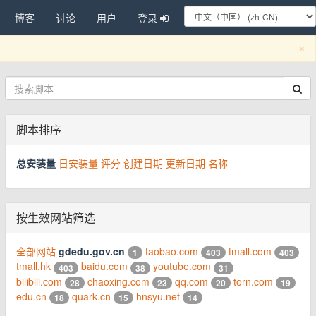
博客
讨论
用户
登录
C
×
脚本排序
总安装量
日安装量
评分
创建日期
更新日期
名称
按生效网站筛选
全部网站
gdedu.gov.cn
taobao.com
tmall.com
1
403
403
tmall.hk
baidu.com
youtube.com
403
38
31
bilibili.com
chaoxing.com
qq.com
torn.com
28
23
20
19
edu.cn
quark.cn
hnsyu.net
18
15
14