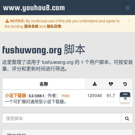
www.youhou8.com
C
×
By continued use of this site you understand and agree to
NOTICE:
the binding
and
.
服务条款
隐私政策
fushuwang.org 脚本
这里整理了适用于 fushuwang.org 的 1 个用户脚本，可按安装
量、评分和更新时间进行筛选。
名称
小说下载器
作者：
max
125046
91.7
Jun
5.2.1259.1
10
一个可扩展的通用型小说下载器。