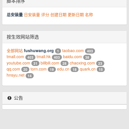
脚本排序
总安装量
日安装量
评分
创建日期
更新日期
名称
按生效网站筛选
全部网站
fushuwang.org
taobao.com
1
403
tmall.com
tmall.hk
baidu.com
403
403
38
youtube.com
bilibili.com
chaoxing.com
31
28
23
qq.com
torn.com
edu.cn
quark.cn
20
19
18
15
hnsyu.net
14
公告