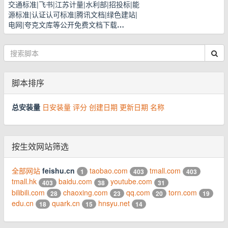
交通标准|飞书|江苏计量|水利部|招投标|能
源标准|认证认可标准|腾讯文档|绿色建站|
电网|夸克文库等公开免费文档下载
…
脚本排序
总安装量
日安装量
评分
创建日期
更新日期
名称
按生效网站筛选
全部网站
feishu.cn
taobao.com
tmall.com
1
403
403
tmall.hk
baidu.com
youtube.com
403
38
31
bilibili.com
chaoxing.com
qq.com
torn.com
28
23
20
19
edu.cn
quark.cn
hnsyu.net
18
15
14