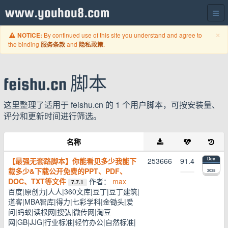
www.youhou8.com
C
×
By continued use of this site you understand and agree to
NOTICE:
the binding
and
.
服务条款
隐私政策
feishu.cn 脚本
这里整理了适用于 feishu.cn 的 1 个用户脚本，可按安装量、
评分和更新时间进行筛选。
名称
【最强无套路脚本】你能看见多少我能下
253666
91.4
Dec
载多少&下载公开免费的PPT、PDF、
2025
DOC、TXT等文件
作者：
max
7.7.1
百度|原创力|人人|360文库|豆丁|豆丁建筑|
道客|MBA智库|得力|七彩学科|金锄头|爱
问|蚂蚁|读根网|搜弘|微传网|淘豆
网|GB|JJG|行业标准|轻竹办公|自然标准|