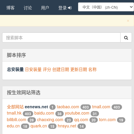
博客
讨论
用户
登录
C
×
脚本排序
总安装量
日安装量
评分
创建日期
更新日期
名称
按生效网站筛选
全部网站
eenews.net
taobao.com
tmall.com
1
403
403
tmall.hk
baidu.com
youtube.com
403
38
31
bilibili.com
chaoxing.com
qq.com
torn.com
28
23
20
19
edu.cn
quark.cn
hnsyu.net
18
15
14