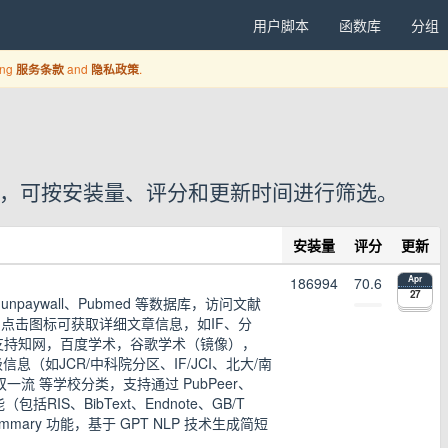
用户脚本
函数库
分组
ing
and
.
服务条款
隐私政策
用户脚本，可按安装量、评分和更新时间进行筛选。
安装量
评分
更新
186994
70.6
Apr
27
unpaywall、Pubmed 等数据库，访问文献
RX 图标，点击图标可获取详细文章信息，如IF、分
完美支持知网，百度学术，谷歌学术（镜像），
级信息（如JCR/中科院分区、IF/JCI、北大/南
双一流 等学校分类，支持通过 PubPeer、
括RIS、BibText、Endnote、GB/T
ry 功能，基于 GPT NLP 技术生成简短