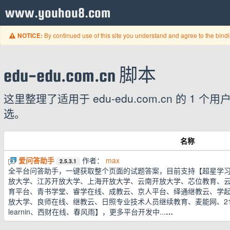
www.youhou8.com
By continued use of this site you understand and agree to the bind
NOTICE:
edu-edu.com.cn 脚本
这里整理了适用于 edu-edu.com.cn 的 
选。
名称
爱问答助手
作者：
max
2.5.3.1
全平台问答助手，一键获取整个页面的试题答案，目前支持【超星学
放大学、江苏开放大学、上海开放大学、云南开放大学、芯位教育、
育平台、青书学堂、睿学在线、成教云、京人平台、绎通继教云、学起P
放大学、良师在线、继教云、日照专业技术人员继续教育、麦能网、21t
learnin、西财在线、春风雨】，更多平台开发中...
…