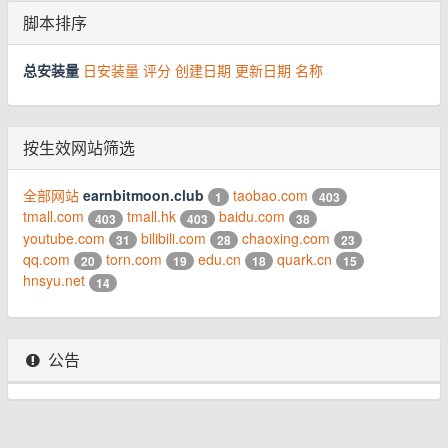
脚本排序
总安装量
日安装量
评分
创建日期
更新日期
名称
按生效网站筛选
全部网站
earnbitmoon.club
taobao.com
1
403
tmall.com
tmall.hk
baidu.com
403
403
38
youtube.com
bilibili.com
chaoxing.com
31
28
23
qq.com
torn.com
edu.cn
quark.cn
20
19
18
15
hnsyu.net
14
公告