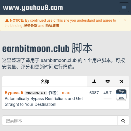
www.youhou8.com
C
×
By continued use of this site you understand and agree to
NOTICE:
the binding
and
.
服务条款
隐私政策
earnbitmoon.club 脚本
这里整理了适用于 earnbitmoon.club 的 1 个用户脚本，可按
安装量、评分和更新时间进行筛选。
名称
Bypass It
作者：
max
6087
48.7
Sep
2025-09-14.1
Automatically Bypass Restrictions and Get
2025
Straight to Your Destination!