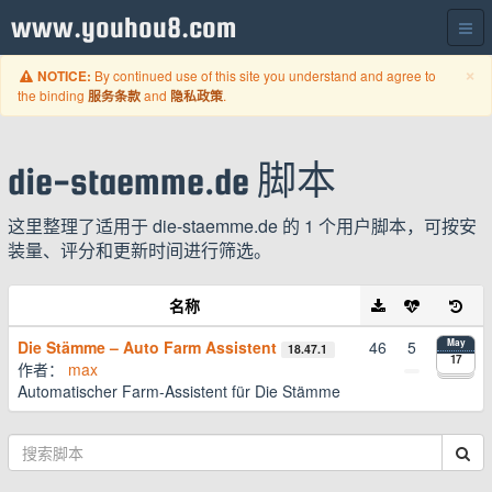
www.youhou8.com
C
×
By continued use of this site you understand and agree to
NOTICE:
the binding
and
.
服务条款
隐私政策
die-staemme.de 脚本
这里整理了适用于 die-staemme.de 的 1 个用户脚本，可按安
装量、评分和更新时间进行筛选。
名称
Die Stämme – Auto Farm Assistent
46
5
May
18.47.1
17
作者：
max
Automatischer Farm-Assistent für Die Stämme