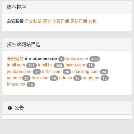
脚本排序
总安装量
日安装量
评分
创建日期
更新日期
名称
按生效网站筛选
全部网站
die-staemme.de
taobao.com
1
403
tmall.com
tmall.hk
baidu.com
403
403
38
youtube.com
bilibili.com
chaoxing.com
31
28
23
qq.com
torn.com
edu.cn
quark.cn
20
19
18
15
hnsyu.net
14
公告