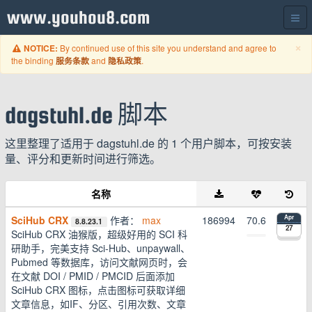
www.youhou8.com
C
×
By continued use of this site you understand and agree to
NOTICE:
the binding
and
.
服务条款
隐私政策
dagstuhl.de 脚本
这里整理了适用于 dagstuhl.de 的 1 个用户脚本，可按安装
量、评分和更新时间进行筛选。
名称
SciHub CRX
作者：
max
186994
70.6
Apr
8.8.23.1
27
SciHub CRX 油猴版，超级好用的 SCI 科
研助手，完美支持 Sci-Hub、unpaywall、
Pubmed 等数据库，访问文献网页时，会
在文献 DOI / PMID / PMCID 后面添加
SciHub CRX 图标，点击图标可获取详细
文章信息，如IF、分区、引用次数、文章