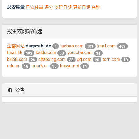
总安装量
日安装量
评分
创建日期
更新日期
名称
按生效网站筛选
全部网站
dagstuhl.de
taobao.com
tmall.com
1
403
403
tmall.hk
baidu.com
youtube.com
403
38
31
bilibili.com
chaoxing.com
qq.com
torn.com
28
23
20
19
edu.cn
quark.cn
hnsyu.net
18
15
14
公告
© 2026 www.youhou8.com