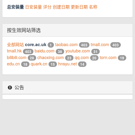
总安装量
日安装量
评分
创建日期
更新日期
名称
按生效网站筛选
全部网站
core.ac.uk
taobao.com
tmall.com
1
403
403
tmall.hk
baidu.com
youtube.com
403
38
31
bilibili.com
chaoxing.com
qq.com
torn.com
28
23
20
19
edu.cn
quark.cn
hnsyu.net
18
15
14
公告
© 2026 www.youhou8.com