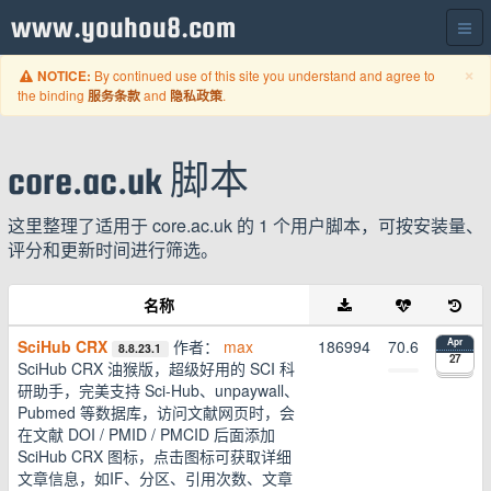
www.youhou8.com
C
×
By continued use of this site you understand and agree to
NOTICE:
the binding
and
.
服务条款
隐私政策
core.ac.uk 脚本
这里整理了适用于 core.ac.uk 的 1 个用户脚本，可按安装量、
评分和更新时间进行筛选。
名称
SciHub CRX
作者：
max
186994
70.6
Apr
8.8.23.1
27
SciHub CRX 油猴版，超级好用的 SCI 科
研助手，完美支持 Sci-Hub、unpaywall、
Pubmed 等数据库，访问文献网页时，会
在文献 DOI / PMID / PMCID 后面添加
SciHub CRX 图标，点击图标可获取详细
文章信息，如IF、分区、引用次数、文章