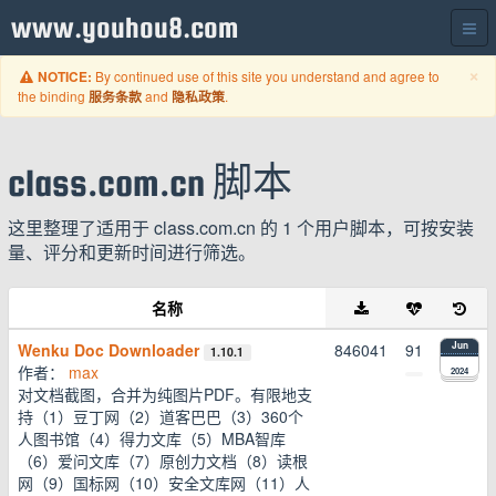
www.youhou8.com
C
×
By continued use of this site you understand and agree to
NOTICE:
the binding
and
.
服务条款
隐私政策
class.com.cn 脚本
这里整理了适用于 class.com.cn 的 1 个用户脚本，可按安装
量、评分和更新时间进行筛选。
名称
Wenku Doc Downloader
846041
91
Jun
1.10.1
作者：
max
2024
对文档截图，合并为纯图片PDF。有限地支
持（1）豆丁网（2）道客巴巴（3）360个
人图书馆（4）得力文库（5）MBA智库
（6）爱问文库（7）原创力文档（8）读根
网（9）国标网（10）安全文库网（11）人