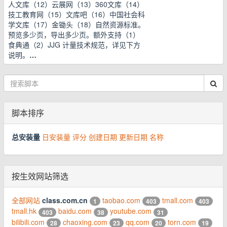
人文库（12）云展网（13）360文库（14）
技工教育网（15）文库吧（16）中国社会科
学文库（17）金锄头（18）自然资源标准。
预览多少页，导出多少页。额外支持（1）
食典通（2）JJG 计量技术规范，详见下方
说明。
…
脚本排序
总安装量
日安装量
评分
创建日期
更新日期
名称
按生效网站筛选
全部网站
class.com.cn
taobao.com
tmall.com
1
403
403
tmall.hk
baidu.com
youtube.com
403
38
31
bilibili.com
chaoxing.com
qq.com
torn.com
28
23
20
19