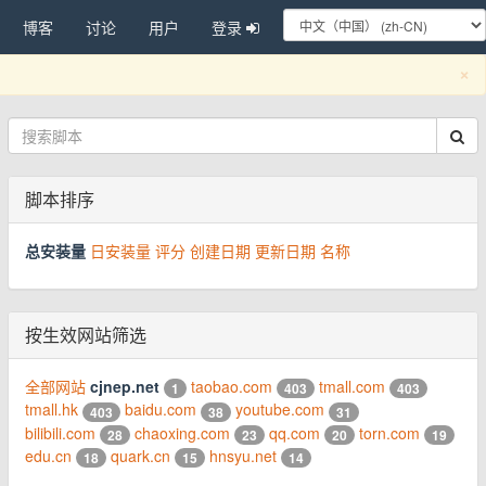
博客
讨论
用户
登录
C
×
脚本排序
总安装量
日安装量
评分
创建日期
更新日期
名称
按生效网站筛选
全部网站
cjnep.net
taobao.com
tmall.com
1
403
403
tmall.hk
baidu.com
youtube.com
403
38
31
bilibili.com
chaoxing.com
qq.com
torn.com
28
23
20
19
edu.cn
quark.cn
hnsyu.net
18
15
14