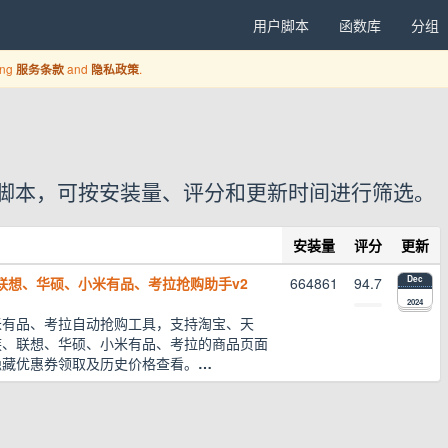
用户脚本
函数库
分组
ing
and
.
服务条款
隐私政策
1 个用户脚本，可按安装量、评分和更新时间进行筛选。
安装量
评分
更新
联想、华硕、小米有品、考拉抢购助手v2
664861
94.7
Dec
2024
米有品、考拉自动抢购工具，支持淘宝、天
族、联想、华硕、小米有品、考拉的商品页面
隐藏优惠券领取及历史价格查看。
…