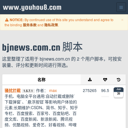
www.youhou8.com
C
×
By continued use of this site you understand and agree to
NOTICE:
the binding
and
.
服务条款
隐私政策
bjnews.com.cn 脚本
这里整理了适用于 bjnews.com.cn 的 2 个用户脚本，可按安
装量、评分和更新时间进行筛选。
名称
骚扰拦截
作者：
max
275265
96.5
Jun
1.5.7.1
26
手机、电脑全平台通用:自动拦截或删除`
下载弹窗`、`悬浮按钮`等影响用户体验的
元素;长期维护:CSDN、简书、知乎、知乎
专栏、百度搜索、百家号、百度贴吧、百
度文库、百度新闻、新浪新闻、腾讯视
频、优酷视频、爱奇艺、好看视频、哔哩