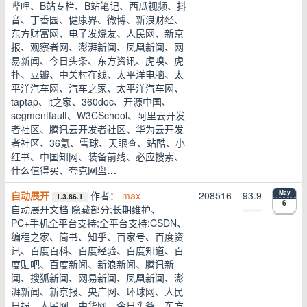
哔哩、B站专栏、B站笔记、西瓜视频、抖
音、丁香园、健康界、微博、新浪财经、
东方财富网、电子发烧友、人民网、新京
报、观察者网、澎湃新闻、凤凰新闻、网
易新闻、今日头条、东方资讯、虎嗅、虎
扑、豆瓣、中关村在线、太平洋电脑、太
平洋汽车网、汽车之家、太平洋汽车网、
taptap、it之家、360doc、开源中国、
segmentfault、W3CSchool、阿里云开发
者社区、腾讯云开发者社区、华为云开发
者社区、36氪、雪球、天眼查、站酷、小
红书、中国知网、装备前线、必应搜索、
什么值得买、夸克网盘
…
自动展开
作者：
max
208516
93.9
May
1.3.86.1
6
自动展开文档 隐藏部分;长期维护、
PC+手机全平台支持;全平台支持:CSDN、
编程之家、简书、知乎、百家号、百度资
讯、百度百科、百度经验、百度知道、百
度贴吧、百度新闻、新浪新闻、腾讯新
闻、搜狐新闻、网易新闻、凤凰新闻、澎
湃新闻、新京报、央广网、环球网、人民
日报、人民网、中华网、今日头条、东方