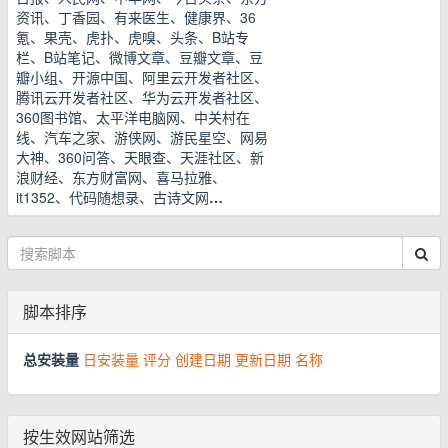
资讯、丁香园、有来医生、健康界、36
氪、果壳、虎扑、虎嗅、头条、B站专
栏、B站笔记、微博文章、豆瓣文章、豆
瓣小组、开源中国、阿里云开发者社区、
腾讯云开发者社区、华为云开发者社区、
360图书馆、太平洋电脑网、中关村在
线、汽车之家、游侠网、游民星空、网易
大神、360问答、天眼查、天涯社区、新
浪财经、东方财富网、喜马拉雅、
it1352、代码随想录、古诗文网
…
脚本排序
总安装量
日安装量
评分
创建日期
更新日期
名称
按生效网站筛选