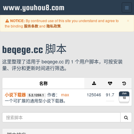
www.youhou8.com
C
×
By continued use of this site you understand and agree to
NOTICE:
the binding
and
.
服务条款
隐私政策
beqege.cc 脚本
这里整理了适用于 beqege.cc 的 1 个用户脚本，可按安装
量、评分和更新时间进行筛选。
名称
小说下载器
作者：
max
125046
91.7
Jun
5.2.1259.1
10
一个可扩展的通用型小说下载器。