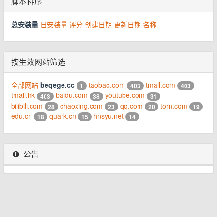
脚本排序
总安装量
日安装量
评分
创建日期
更新日期
名称
按生效网站筛选
全部网站
beqege.cc
taobao.com
tmall.com
1
403
403
tmall.hk
baidu.com
youtube.com
403
38
31
bilibili.com
chaoxing.com
qq.com
torn.com
28
23
20
19
edu.cn
quark.cn
hnsyu.net
18
15
14
公告