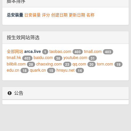
脚本排序
总安装量
日安装量
评分
创建日期
更新日期
名称
按生效网站筛选
全部网站
arca.live
taobao.com
tmall.com
1
403
403
tmall.hk
baidu.com
youtube.com
403
38
31
bilibili.com
chaoxing.com
qq.com
torn.com
28
23
20
19
edu.cn
quark.cn
hnsyu.net
18
15
14
公告