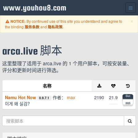
www.youhou8.com
C
×
By continued use of this site you understand and agree to
NOTICE:
the binding
and
.
服务条款
隐私政策
arca.live 脚本
这里整理了适用于 arca.live 的 1 个用户脚本，可按安装量、
评分和更新时间进行筛选。
名称
Namu Hot Now
作者：
max
2190
21.9
Oct
0.9.7.1
이게 왜 실검?
2025