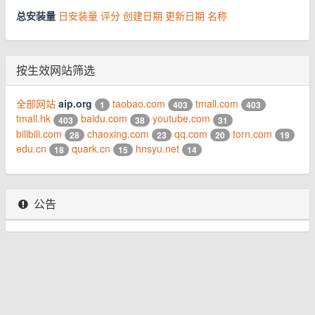
总安装量
日安装量
评分
创建日期
更新日期
名称
按生效网站筛选
全部网站
aip.org
taobao.com
tmall.com
1
403
403
tmall.hk
baidu.com
youtube.com
403
38
31
bilibili.com
chaoxing.com
qq.com
torn.com
28
23
20
19
edu.cn
quark.cn
hnsyu.net
18
15
14
公告
© 2026 www.youhou8.com