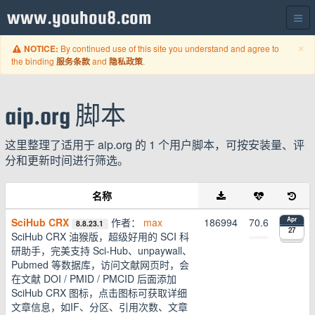
www.youhou8.com
C
×
By continued use of this site you understand and agree to
NOTICE:
the binding
and
.
服务条款
隐私政策
aip.org 脚本
这里整理了适用于 aip.org 的 1 个用户脚本，可按安装量、评
分和更新时间进行筛选。
名称
SciHub CRX
作者：
max
186994
70.6
Apr
8.8.23.1
27
SciHub CRX 油猴版，超级好用的 SCI 科
研助手，完美支持 Sci-Hub、unpaywall、
Pubmed 等数据库，访问文献网页时，会
在文献 DOI / PMID / PMCID 后面添加
SciHub CRX 图标，点击图标可获取详细
文章信息，如IF、分区、引用次数、文章