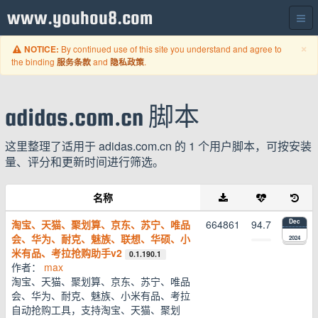
www.youhou8.com
C
×
By continued use of this site you understand and agree to
NOTICE:
the binding
and
.
服务条款
隐私政策
adidas.com.cn 脚本
这里整理了适用于 adidas.com.cn 的 1 个用户脚本，可按安装
量、评分和更新时间进行筛选。
名称
淘宝、天猫、聚划算、京东、苏宁、唯品
664861
94.7
Dec
会、华为、耐克、魅族、联想、华硕、小
2024
米有品、考拉抢购助手v2
0.1.190.1
作者：
max
淘宝、天猫、聚划算、京东、苏宁、唯品
会、华为、耐克、魅族、小米有品、考拉
自动抢购工具，支持淘宝、天猫、聚划