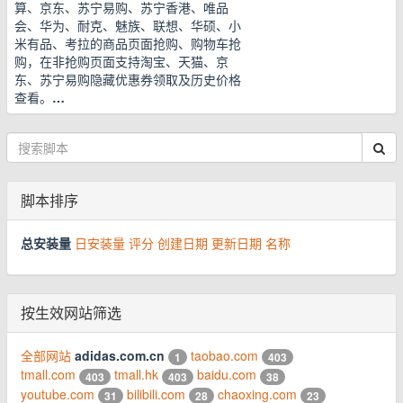
算、京东、苏宁易购、苏宁香港、唯品
会、华为、耐克、魅族、联想、华硕、小
米有品、考拉的商品页面抢购、购物车抢
购，在非抢购页面支持淘宝、天猫、京
东、苏宁易购隐藏优惠券领取及历史价格
查看。
…
脚本排序
总安装量
日安装量
评分
创建日期
更新日期
名称
按生效网站筛选
全部网站
adidas.com.cn
taobao.com
1
403
tmall.com
tmall.hk
baidu.com
403
403
38
youtube.com
bilibili.com
chaoxing.com
31
28
23