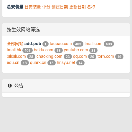
总安装量
日安装量
评分
创建日期
更新日期
名称
按生效网站筛选
全部网站
add.pub
taobao.com
tmall.com
1
403
403
tmall.hk
baidu.com
youtube.com
403
38
31
bilibili.com
chaoxing.com
qq.com
torn.com
28
23
20
19
edu.cn
quark.cn
hnsyu.net
18
15
14
公告
© 2026 www.youhou8.com