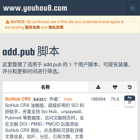
www.youhou8.com
C
×
By continued use of this site you understand and agree to
NOTICE:
the binding
and
.
服务条款
隐私政策
add.pub 脚本
这里整理了适用于 add.pub 的 1 个用户脚本，可按安装量、
评分和更新时间进行筛选。
名称
SciHub CRX
作者：
max
186994
70.6
Apr
8.8.23.1
27
SciHub CRX 油猴版，超级好用的 SCI 科
研助手，完美支持 Sci-Hub、unpaywall、
Pubmed 等数据库，访问文献网页时，会
在文献 DOI / PMID / PMCID 后面添加
SciHub CRX 图标，点击图标可获取详细
文章信息，如IF、分区、引用次数、文章